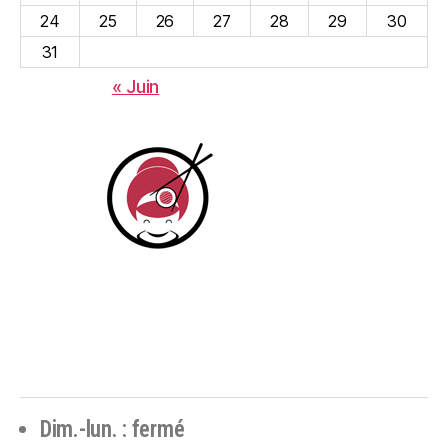
24
25
26
27
28
29
30
31
« Juin
Dim.-lun. : fermé