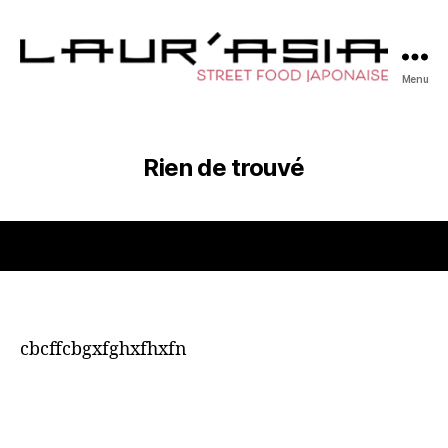
Menu
Rien de trouvé
cbcffcbgxfghxfhxfn
HORAIRES