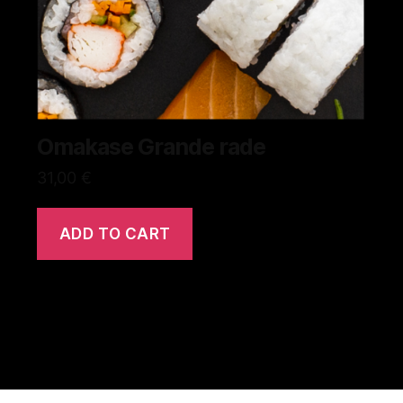
Omakase Grande rade
31,00
€
ADD TO CART