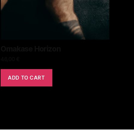
Omakase Horizon
46,00
€
ADD TO CART