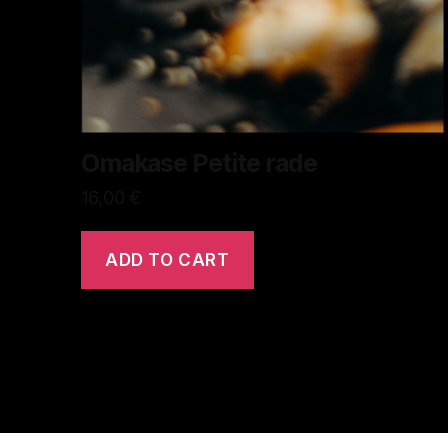
Omakase Petite rade
16,00
€
ADD TO CART