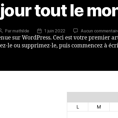
jour tout le mon
Par
mathilde
1 juin 2022
Aucun commentair
nue sur WordPress. Ceci est votre premier art
ez-le ou supprimez-le, puis commencez à écri
L
M