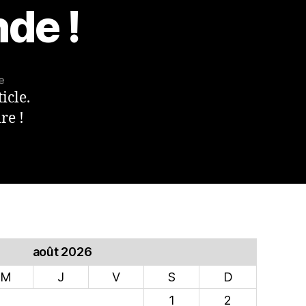
de !
e
icle.
re !
août 2026
M
J
V
S
D
1
2